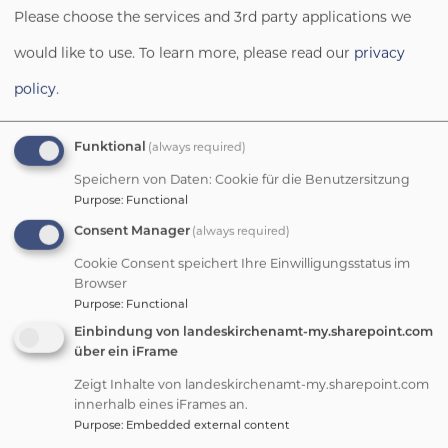
UNSER ZIEL
Please choose the services and 3rd party applications we
Als Bewohner:innen des Collegium
would like to use.
To learn more, please read our
privacy
Oecumenicum wollen wir in christlicher
policy
.
Gemeinschaft zusammenleben,
unseren Glauben teilen, unsere
(always required)
Funktional
Kenntnis der eigenen und anderer
Speichern von Daten: Cookie für die Benutzersitzung
Konfessionen erweitern und lernen, als
Purpose
:
Functional
Menschen aus verschiedenen Kulturen
(always required)
Consent Manager
miteinander zu leben. So wollen wir
Cookie Consent speichert Ihre Einwilligungsstatus im
unsere Kirchen bereichern und deren
Browser
Einheit in versöhnter Verschiedenheit
Purpose
:
Functional
fördern helfen.
Einbindung von landeskirchenamt-my.sharepoint.com
über ein iFrame
Zeigt Inhalte von landeskirchenamt-my.sharepoint.com
innerhalb eines iFrames an.
AUF DEM WEG ZU
Purpose
:
Embedded external content