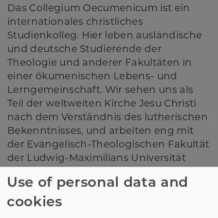
Das Collegium Oecumenicum ist ein
internationales christliches
Studienkolleg. Hier leben ausländische
und deutsche Studierende der
Theologie und anderer Fakultäten in
einer ökumenischen Lebens- und
Lerngemeinschaft. Wir sehen uns als
Teil der weltweiten Kirche Jesu Christi
nach dem Verständnis des lutherischen
Bekenntnisses, und arbeiten eng mit
der Evangelisch-Theologischen Fakultät
der Ludwig-Maximilians Universität
München zusammen.
Use of personal data and
cookies